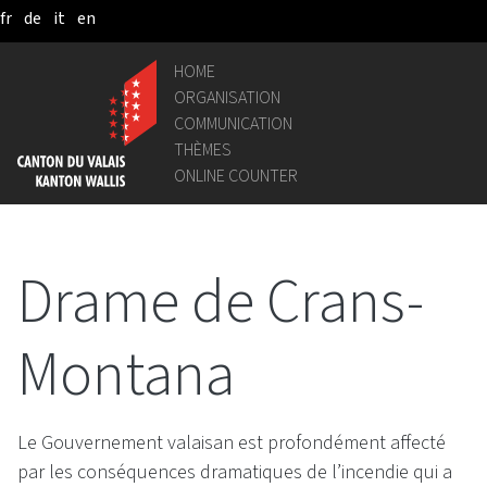
fr
de
it
en
Skip to Main Content
HOME
ORGANISATION
COMMUNICATION
THÈMES
ONLINE COUNTER
Drame de Crans-
Montana
Le Gouvernement valaisan est profondément affecté
par les conséquences dramatiques de l’incendie qui a