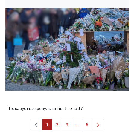
Показується результатів: 1 - 3 із 17.
1
2
3
...
6