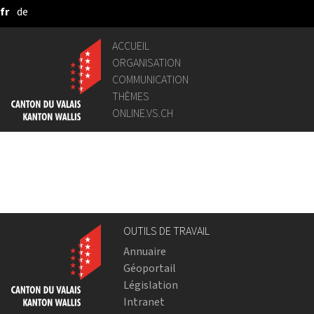
fr
de
Saut au contenu principal
ACCUEIL
ORGANISATION
COMMUNICATION
THÈMES
ONLINE.VS.CH
OUTILS DE TRAVAIL
Annuaire
Géoportail
Législation
Intranet