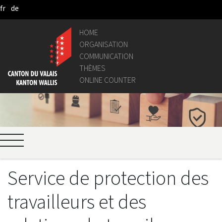
fr
de
Pular para o Conteúdo principal
HOME
ORGANISATION
COMMUNICATION
THÈMES
ONLINE COUNTER
Service de protection des
travailleurs et des