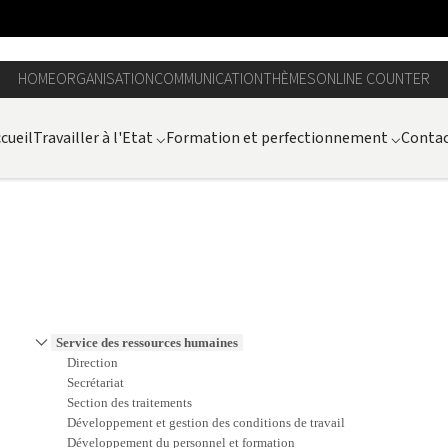
HOME
ORGANISATION
COMMUNICATION
THÈMES
ONLINE COUNTER
cueil
Travailler à l'Etat
⌵
Formation et perfectionnement
⌵
Contac
Service des ressources humaines
Direction
Secrétariat
Section des traitements
Développement et gestion des conditions de travail
Développement du personnel et formation