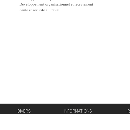
Développement organisationnel et recrutement
Santé et sécurité au travail
DIVERS
INFORMATIONS
R
Bourse de l'emploi
Bulletin Officiel
I
Login IAM
vis-à-vis
f