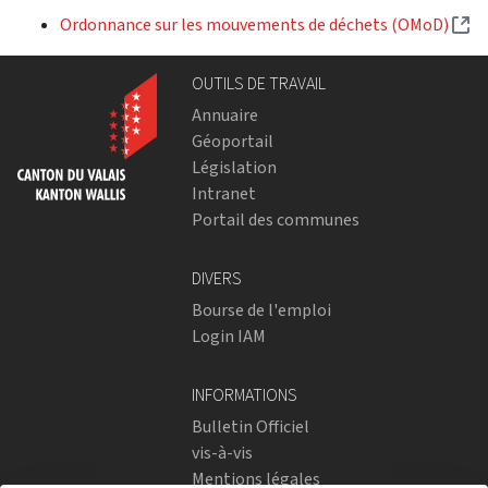
(E
Ordonnance sur les mouvements de déchets (OMoD)
OUTILS DE TRAVAIL
Annuaire
Géoportail
Législation
Intranet
Portail des communes
DIVERS
Bourse de l'emploi
Login IAM
INFORMATIONS
Bulletin Officiel
vis-à-vis
Mentions légales