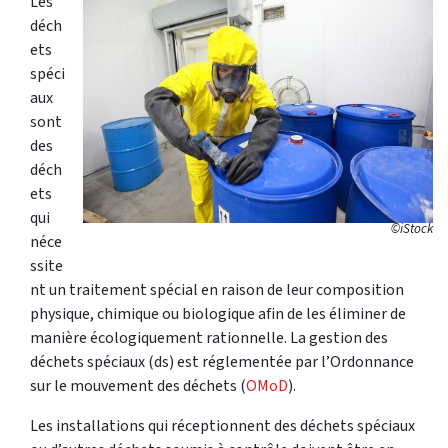
Les
déch
ets
spéci
aux
sont
des
déch
ets
qui
©iStock
néce
ssite
nt un traitement spécial en raison de leur composition
physique, chimique ou biologique afin de les éliminer de
manière écologiquement rationnelle. La gestion des
déchets spéciaux (ds) est réglementée par l’Ordonnance
sur le mouvement des déchets (
OMoD
).
Les installations qui réceptionnent des déchets spéciaux