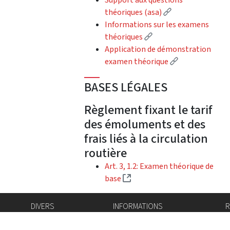
(Lien externe)
théoriques (asa)
Informations sur les examens
(Lien externe)
théoriques
Application de démonstration
(Lien externe)
examen théorique
BASES LÉGALES
Règlement fixant le tarif
des émoluments et des
frais liés à la circulation
routière
Art. 3, 1.2: Examen théorique de
(Lien externe)
base
DIVERS
INFORMATIONS
R
Bourse de l'emploi
Bulletin Officiel
I