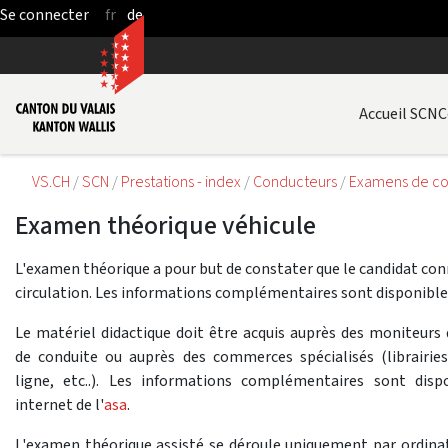
fr
de
Saut au contenu principal
Accueil SCN
C
VS.CH
SCN
Prestations - index
Conducteurs
Examens de c
Examen théorique véhicule
L'examen théorique a pour but de constater que le candidat conn
circulation. Les informations complémentaires sont disponibl
Le matériel didactique doit être acquis auprès des moniteurs 
de conduite ou auprès des commerces spécialisés (librairies
ligne, etc..). Les informations complémentaires sont dispo
internet de l'
asa
.
L'examen théorique assisté se déroule uniquement par ordinate