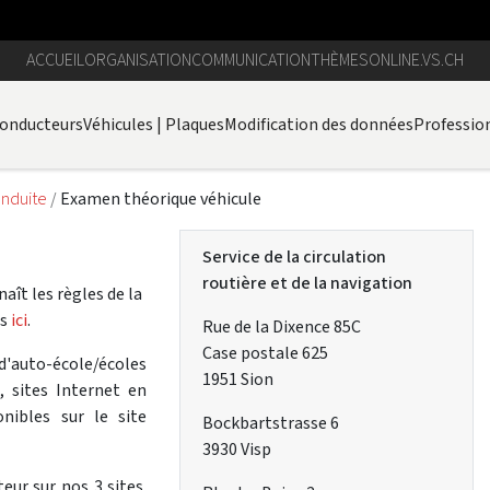
ACCUEIL
ORGANISATION
COMMUNICATION
THÈMES
ONLINE.VS.CH
onducteurs
Véhicules | Plaques
Modification des données
Professio
onduite
Examen théorique véhicule
Service de la circulation
routière et de la navigation
aît les règles de la
es
ici
.
Rue de la Dixence 85C
Case postale 625
d'auto-école/écoles
1951 Sion
, sites Internet en
nibles sur le site
Bockbartstrasse 6
3930 Visp
ur sur nos 3 sites.