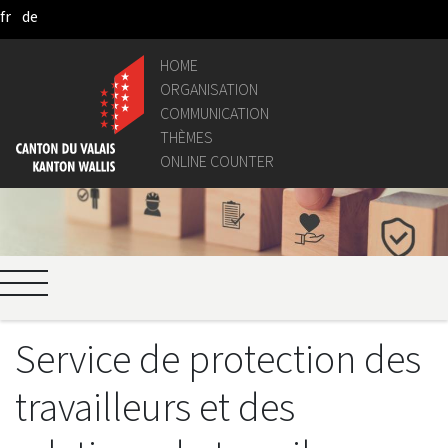
fr
de
Saltar al contenido principal
HOME
ORGANISATION
COMMUNICATION
THÈMES
ONLINE COUNTER
Service de protection des
travailleurs et des