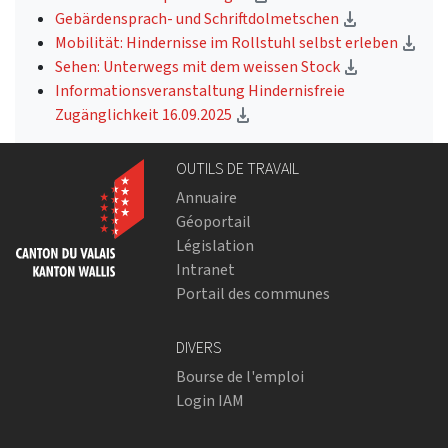
(Download)
Gebärdensprach- und Schriftdolmetschen
(Do
Mobilität: Hindernisse im Rollstuhl selbst erleben
(Download)
Sehen: Unterwegs mit dem weissen Stock
Informationsveranstaltung Hindernisfreie
(Download)
Zugänglichkeit 16.09.2025
OUTILS DE TRAVAIL
Annuaire
Géoportail
Législation
Intranet
Portail des communes
DIVERS
Bourse de l'emploi
Login IAM