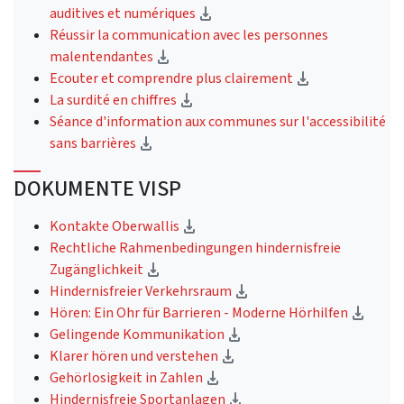
(Download)
auditives et numériques
Réussir la communication avec les personnes
(Download)
malentendantes
(Download)
Ecouter et comprendre plus clairement
(Download)
La surdité en chiffres
Séance d'information aux communes sur l'accessibilité
(Download)
sans barrières
DOKUMENTE VISP
(Download)
Kontakte Oberwallis
Rechtliche Rahmenbedingungen hindernisfreie
(Download)
Zugänglichkeit
(Download)
Hindernisfreier Verkehrsraum
(Down
Hören: Ein Ohr für Barrieren - Moderne Hörhilfen
(Download)
Gelingende Kommunikation
(Download)
Klarer hören und verstehen
(Download)
Gehörlosigkeit in Zahlen
(Download)
Hindernisfreie Sportanlagen