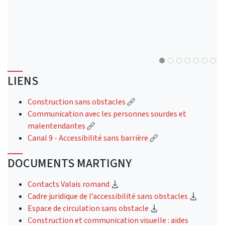
LIENS
(External link)
Construction sans obstacles
Communication avec les personnes sourdes et
(External link)
malentendantes
(External link)
Canal 9 - Accessibilité sans barrière
DOCUMENTS MARTIGNY
(Download)
Contacts Valais romand
(Downl
Cadre juridique de l’accessibilité sans obstacles
(Download)
Espace de circulation sans obstacle
Construction et communication visuelle : aides