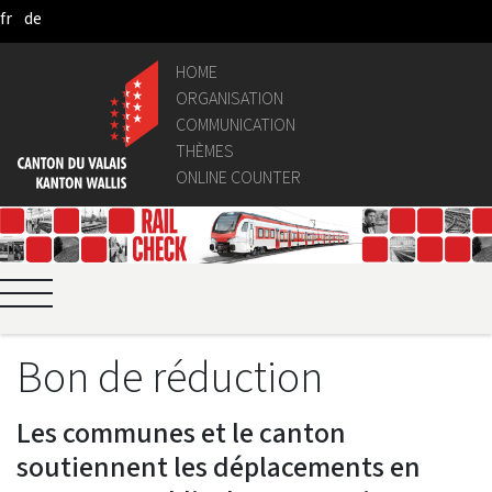
fr
de
Skip to Main Content
HOME
ORGANISATION
COMMUNICATION
THÈMES
ONLINE COUNTER
Bon de réduction
Les communes et le canton
soutiennent les déplacements en