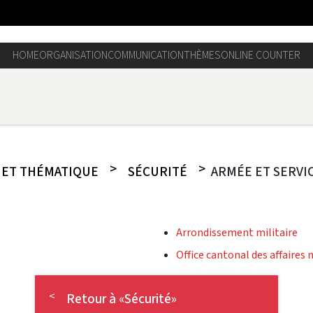
HOME
ORGANISATION
COMMUNICATION
THÈMES
ONLINE COUNTER
HET THÉMATIQUE
SÉCURITÉ
ARMÉE ET SERVIC
Arrondissement militaire
Office cantonal des affaires 
Retour à «Sécurité»