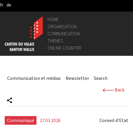
fr
de
Skip to Main Content
HOME
ORGANISATION
COMMUNICATION
THÈMES
ONLINE COUNTER
Communication et médias
Newsletter
Search
Back
Communiqué
27.03.2026
Conseil d'Etat