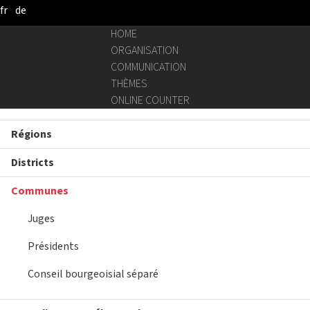
fr
de
Skip to Main Content
HOME
ORGANISATION
COMMUNICATION
THÈMES
ONLINE COUNTER
Régions
Districts
Communes
Juges
Présidents
Conseil bourgeoisial séparé