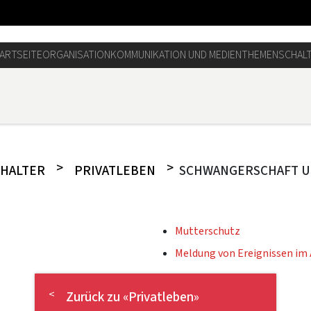
ARTSEITE
ORGANISATION
KOMMUNIKATION UND MEDIEN
THEMEN
SCHAL
CHALTER
PRIVATLEBEN
SCHWANGERSCHAFT U
Mutterschutz
Meldung von Ereignissen im
Zurück zu «Privatleben»