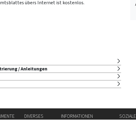
mtsblattes übers Internet ist kostenlos.
rierung / Anleitungen
UMENTE
DIVERSES
INFORMATIONEN
SOZIAL
ichnis
Stellenbörse
Amtsblatt
Instag
Login IAM
vis-à-vis
flickr