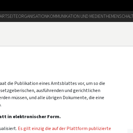
ARTSEITE
ORGANISATION
KOMMUNIKATION UND MEDIEN
THEMEN
SCHAL
at die Publikation eines Amtsblattes vor, um so die
 gesetzgeberischen, ausführenden und gerichtlichen
erden müssen, und alle übrigen Dokumente, die eine
.
att in elektronischer Form.
alisiert.
Es gilt einzig die auf der Plattform publizierte