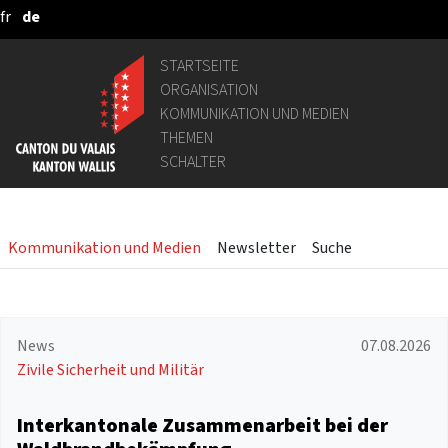
fr
de
Zum Hauptinhalt springen
STARTSEITE
ORGANISATION
KOMMUNIKATION UND MEDIEN
THEMEN
SCHALTER
Kommunikation und Medien
Newsletter
Suche
News
07.08.2026
Zivile Sicherheit und Militär
Interkantonale Zusammenarbeit bei der