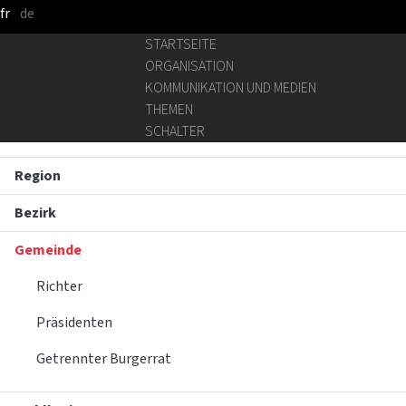
fr
de
Zum Hauptinhalt springen
STARTSEITE
ORGANISATION
KOMMUNIKATION UND MEDIEN
THEMEN
SCHALTER
Region
Bezirk
Gemeinde
Richter
Präsidenten
Getrennter Burgerrat