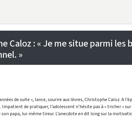
e Caloz : « Je me situe parmi les b
nel. »
x années de suite », lance, sourire aux lèvres, Christophe Caloz. A 
ns. Impatient de pratiquer, l’adolescent n’hésite pas à « tricher » s
de son papa, lui-même tireur. L’anecdote en dit long sur la motivati