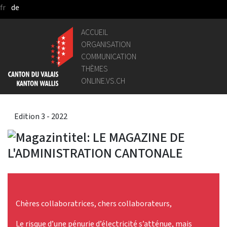
fr
de
Saut au contenu principal
ACCUEIL
ORGANISATION
COMMUNICATION
THÈMES
ONLINE.VS.CH
Edition 3 - 2022
Chères collaboratrices, chers collaborateurs,
Le risque d’une pénurie d’électricité s’atténue, mais