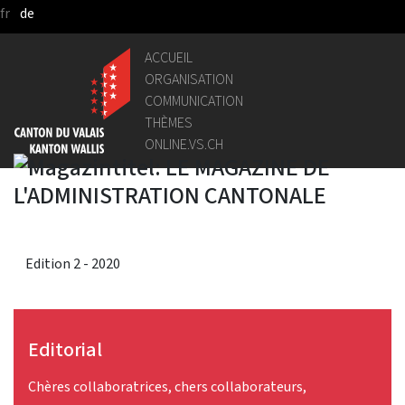
fr
de
Saut au contenu principal
ACCUEIL
ORGANISATION
COMMUNICATION
THÈMES
ONLINE.VS.CH
Edition 2 - 2020
Editorial
Chères collaboratrices, chers collaborateurs,