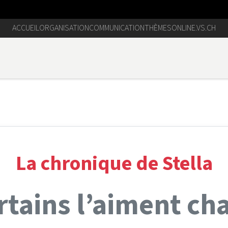
ACCUEIL
ORGANISATION
COMMUNICATION
THÈMES
ONLINE.VS.CH
La chronique de Stella
rtains l’aiment ch