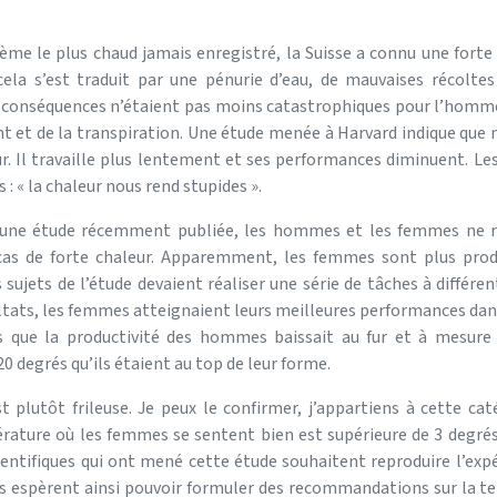
sième le plus chaud jamais enregistré, la Suisse a connu une forte
cela s’est traduit par une pénurie d’eau, de mauvaises récolte
s conséquences n’étaient pas moins catastrophiques pour l’homme
nt et de la transpiration. Une étude menée à Harvard indique que 
eur. Il travaille plus lentement et ses performances diminuent. 
s : « la chaleur nous rend stupides ».
 une étude récemment publiée, les hommes et les femmes ne ré
s de forte chaleur. Apparemment, les femmes sont plus product
 sujets de l’étude devaient réaliser une série de tâches à différe
sultats, les femmes atteignaient leurs meilleures performances dan
is que la productivité des hommes baissait au fur et à mesure
0 degrés qu’ils étaient au top de leur forme.
 plutôt frileuse. Je peux le confirmer, j’appartiens à cette cat
rature où les femmes se sentent bien est supérieure de 3 degré
entifiques qui ont mené cette étude souhaitent reproduire l’expé
Ils espèrent ainsi pouvoir formuler des recommandations sur la 