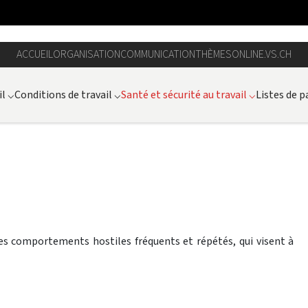
ACCUEIL
ORGANISATION
COMMUNICATION
THÈMES
ONLINE.VS.CH
il
⌵
Conditions de travail
⌵
Santé et sécurité au travail
⌵
Listes de p
s comportements hostiles fréquents et répétés, qui visent à