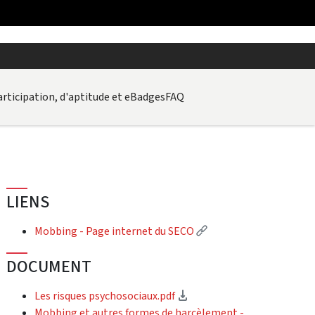
articipation, d'aptitude et eBadges
FAQ
LIENS
(Lien externe)
Mobbing - Page internet du SECO
DOCUMENT
(téléchargement)
Les risques psychosociaux.pdf
Mobbing et autres formes de harcèlement -