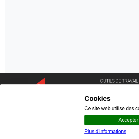
OUTILS DE TRAVAIL
Annuaire
Géoportail
Législation
Intranet
Portail des comm