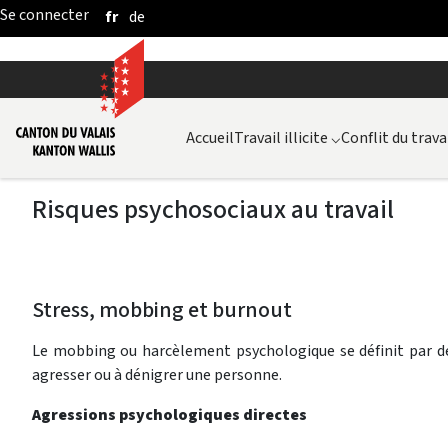
fr
de
Saut au contenu principal
Accueil
Travail illicite
⌵
Conflit du trava
Risques psychosociaux au travail
Stress, mobbing et burnout
Le mobbing ou harcèlement psychologique se définit par de
agresser ou à dénigrer une personne.
Agressions psychologiques directes