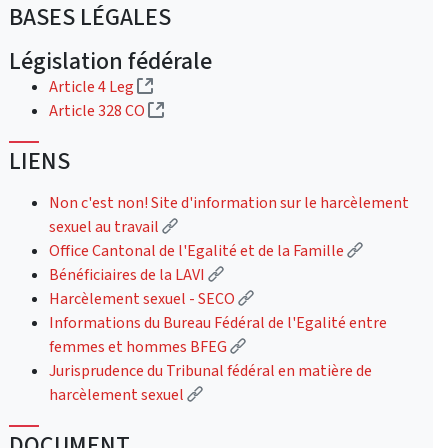
BASES LÉGALES
Législation fédérale
(Lien externe)
Article 4 Leg
(Lien externe)
Article 328 CO
LIENS
Non c'est non! Site d'information sur le harcèlement
(Lien externe)
sexuel au travail
(Lien extern
Office Cantonal de l'Egalité et de la Famille
(Lien externe)
Bénéficiaires de la LAVI
(Lien externe)
Harcèlement sexuel - SECO
Informations du Bureau Fédéral de l'Egalité entre
(Lien externe)
femmes et hommes BFEG
Jurisprudence du Tribunal fédéral en matière de
(Lien externe)
harcèlement sexuel
DOCUMENT