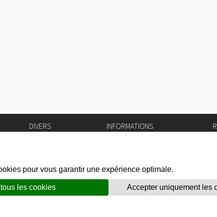
DIVERS
INFORMATIONS
R
Bourse de l'emploi
Bulletin Officiel
I
Login IAM
vis-à-vis
f
Mentions légales
X
Réseaux sociaux
unes
Politique de confidentialité
Prestations en ligne