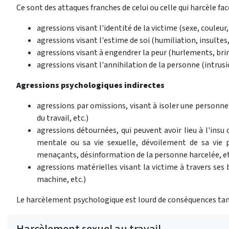
Ce sont des attaques franches de celui ou celle qui harcèle face
agressions visant l'identité de la victime (sexe, couleur, 
agressions visant l'estime de soi (humiliation, insultes,
agressions visant à engendrer la peur (hurlements, br
agressions visant l'annihilation de la personne (intrusio
Agressions psychologiques indirectes
agressions par omissions, visant à isoler une personne (n
du travail, etc.)
agressions détournées, qui peuvent avoir lieu à l'insu
mentale ou sa vie sexuelle, dévoilement de sa vie p
menaçants, désinformation de la personne harcelée, et
agressions matérielles visant la victime à travers ses
machine, etc.)
Le harcèlement psychologique est lourd de conséquences tant
Harcèlement sexuel au travail