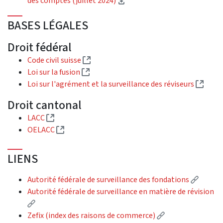
des comptes (juillet 2024)
BASES LÉGALES
Droit fédéral
(Lien externe)
Code civil suisse
(Lien externe)
Loi sur la fusion
(Lien
Loi sur l'agrément et la surveillance des réviseurs
Droit cantonal
(Lien externe)
LACC
(Lien externe)
OELACC
LIENS
(Lien e
Autorité fédérale de surveillance des fondations
Autorité fédérale de surveillance en matière de révision
(Lien externe)
(Lien externe)
Zefix (index des raisons de commerce)