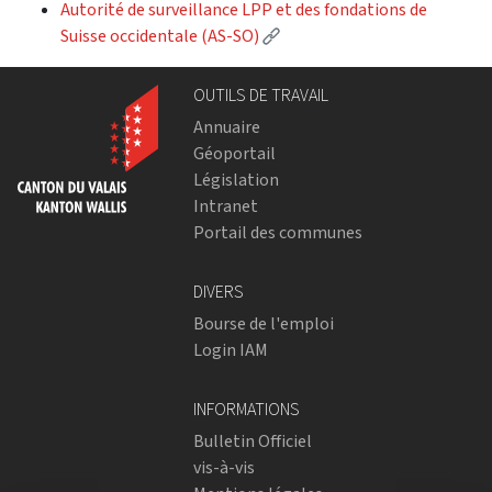
Autorité de surveillance LPP et des fondations de
(Lien externe)
Suisse occidentale (AS-SO)
OUTILS DE TRAVAIL
Annuaire
Géoportail
Législation
Intranet
Portail des communes
DIVERS
Bourse de l'emploi
Login IAM
INFORMATIONS
Bulletin Officiel
vis-à-vis