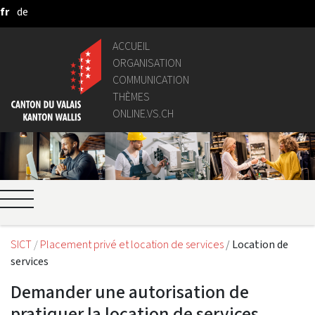
fr
de
Saut au contenu principal
ACCUEIL
ORGANISATION
COMMUNICATION
THÈMES
ONLINE.VS.CH
SICT
Placement privé et location de services
Location de
services
Demander une autorisation de
pratiquer la location de services