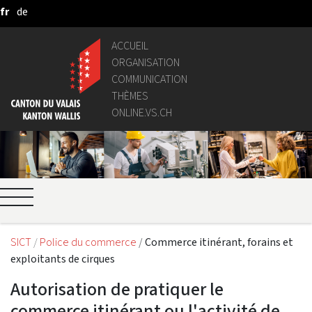
fr
de
Saut au contenu principal
ACCUEIL
ORGANISATION
COMMUNICATION
THÈMES
ONLINE.VS.CH
SICT
Police du commerce
Commerce itinérant, forains et
exploitants de cirques
Autorisation de pratiquer le
commerce itinérant ou l'activité de