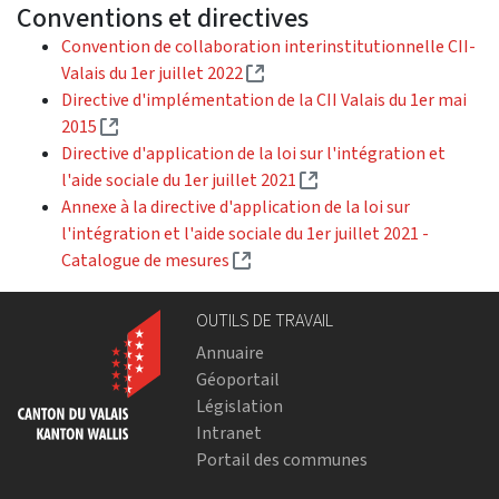
Conventions et directives
Convention de collaboration interinstitutionnelle CII-
(Lien externe)
Valais du 1er juillet 2022
Directive d'implémentation de la CII Valais du 1er mai
(Lien externe)
2015
Directive d'application de la loi sur l'intégration et
(Lien externe)
l'aide sociale du 1er juillet 2021
Annexe à la directive d'application de la loi sur
l'intégration et l'aide sociale du 1er juillet 2021 -
(Lien externe)
Catalogue de mesures
OUTILS DE TRAVAIL
Annuaire
Géoportail
Législation
Intranet
Portail des communes