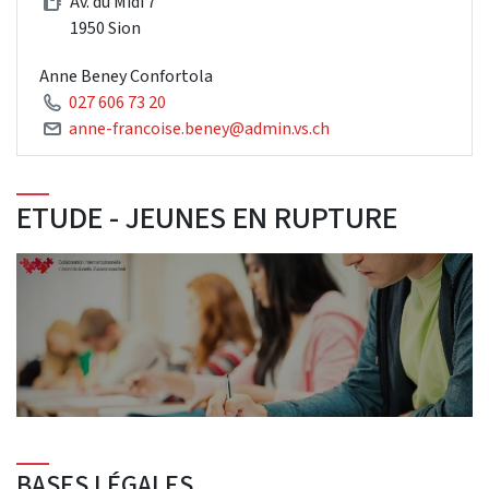
Av. du Midi 7
1950 Sion
Anne Beney Confortola
027 606 73 20
anne-francoise.beney@admin.vs.ch
ETUDE - JEUNES EN RUPTURE
BASES LÉGALES