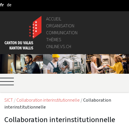
fr
de
Saut au contenu principal
ACCUEIL
ORGANISATION
COMMUNICATION
THÈMES
ONLINE.VS.CH
SICT
Collaboration interinstitutionnelle
Collaboration
interinstitutionnelle
Collaboration interinstitutionnelle