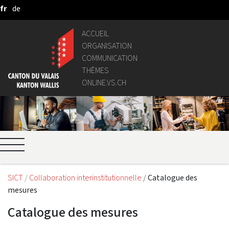
fr
de
Saut au contenu principal
ACCUEIL
ORGANISATION
COMMUNICATION
THÈMES
ONLINE.VS.CH
SICT
Collaboration interinstitutionnelle
Catalogue des
mesures
Catalogue des mesures