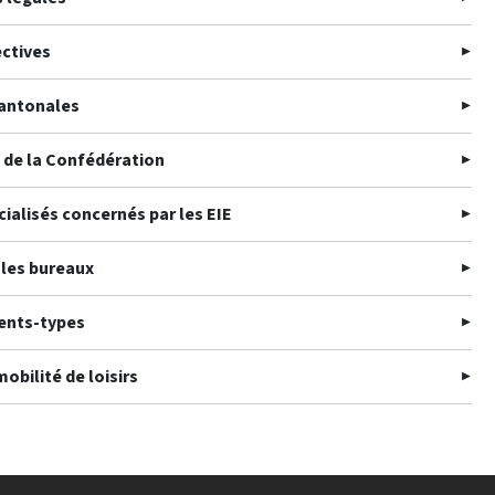
ectives
cantonales
 de la Confédération
cialisés concernés par les EIE
 les bureaux
ents-types
mobilité de loisirs