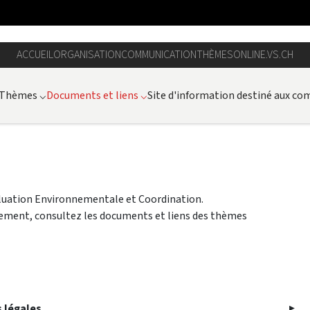
ACCUEIL
ORGANISATION
COMMUNICATION
THÈMES
ONLINE.VS.CH
Thèmes
⌵
Documents et liens
⌵
Site d'information destiné aux c
valuation Environnementale et Coordination.
nnement, consultez les documents et liens des thèmes
 légales