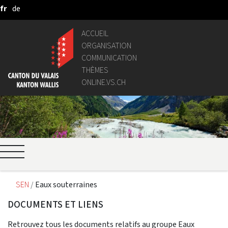
fr
de
Saut au contenu principal
ACCUEIL
ORGANISATION
COMMUNICATION
THÈMES
ONLINE.VS.CH
SEN
Eaux souterraines
DOCUMENTS ET LIENS
Retrouvez tous les documents relatifs au groupe Eaux