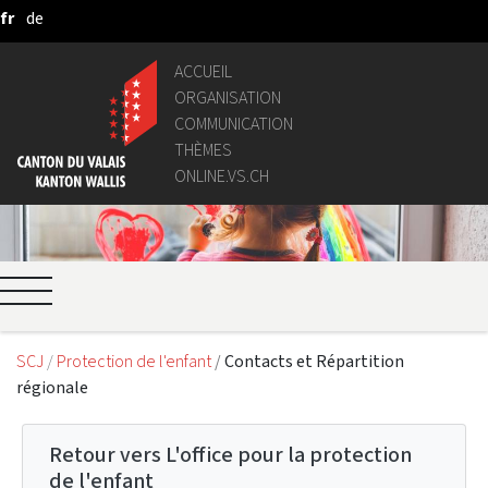
fr
de
Saut au contenu principal
ACCUEIL
ORGANISATION
COMMUNICATION
THÈMES
ONLINE.VS.CH
SCJ
Protection de l'enfant
Contacts et Répartition
régionale
Retour vers L'office pour la protection
de l'enfant