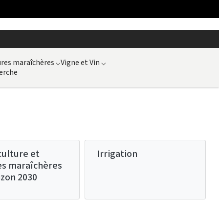
ures maraîchères
⌵
Vigne et Vin
⌵
erche
culture et
Irrigation
es maraîchères
izon 2030