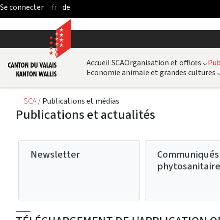
fr
de
Saut au contenu principal
Accueil SCA
Organisation et offices
⌵
Pub
Economie animale et grandes cultures
SCA
Publications et médias
Publications et actualités
Newsletter
Communiqués
phytosanitair