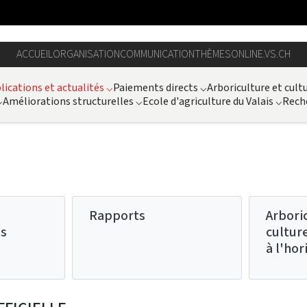
ACCUEIL
ORGANISATION
COMMUNICATION
THÈMES
ONLINE.VS.CH
lications et actualités
⌵
Paiements directs
⌵
Arboriculture et cult
⌵
Améliorations structurelles
⌵
Ecole d'agriculture du Valais
⌵
Rech
Rapports
Arbori
es
cultur
à l'hor