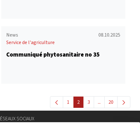
News
08.10.2025
Service de l'agriculture
Communiqué phytosanitaire no 35
1
2
3
...
20
Page
Page
Page
Pages intermédiaire
Page
ÉSEAUX SOCIAUX
nstagram
lickr