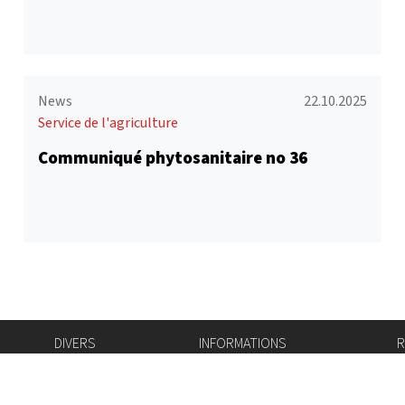
News
22.10.2025
Service de l'agriculture
Communiqué phytosanitaire no 36
DIVERS
INFORMATIONS
R
Bourse de l'emploi
Bulletin Officiel
I
Login IAM
vis-à-vis
f