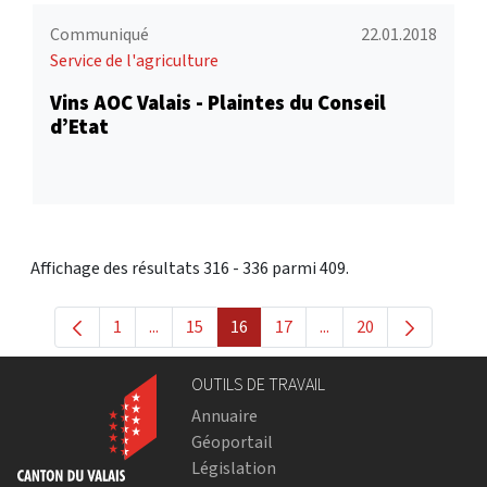
Communiqué
22.01.2018
Service de l'agriculture
Vins AOC Valais - Plaintes du Conseil
d’Etat
Affichage des résultats 316 - 336 parmi 409.
1
...
15
16
17
...
20
Page
Pages intermédiaires Utilisez TAB pour navig
Page
Page
Page
Pages intermédiaires 
Page
OUTILS DE TRAVAIL
Annuaire
Géoportail
Législation