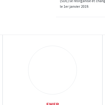
(SDE) se réorganise et chan
le 1er janvier 2019.
FMEP