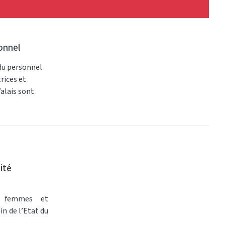
onnel
du personnel
rices et
Valais sont
ité
re femmes et
n de l’Etat du