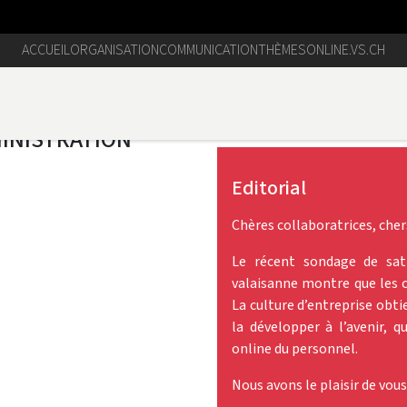
ACCUEIL
ORGANISATION
COMMUNICATION
THÈMES
ONLINE.VS.CH
Editorial
Chères collaboratrices, cher
Le récent sondage de sati
valaisanne montre que les c
La culture d’entreprise obt
la développer à l’avenir,
online du personnel.
Nous avons le plaisir de vous 