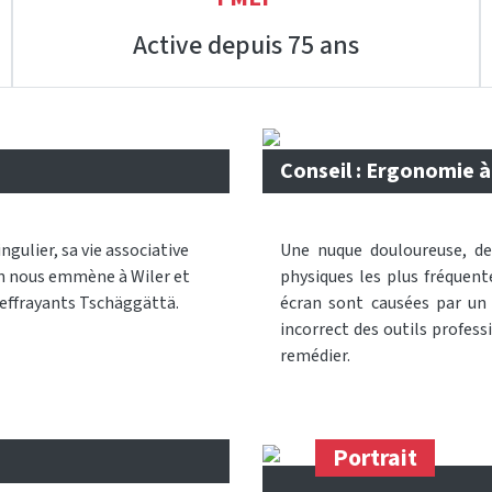
Active depuis 75 ans
Conseil : Ergonomie à 
ingulier, sa vie associative
Une nuque douloureuse, de
en nous emmène à Wiler et
physiques les plus fréquent
d’effrayants Tschäggättä.
écran sont causées par un
incorrect des outils profes
remédier.
Portrait