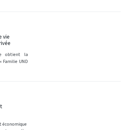
e vie
rivée
le obtient la
 « Familie UND
t
nt économique