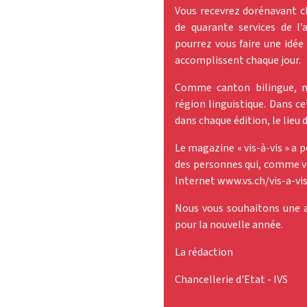
Vous recevrez dorénavant ch
de quarante services de l’
pourrez vous faire une idée 
accomplissent chaque jour.
Comme canton bilingue, no
région linguistique. Dans ce
dans chaque édition, le lieu 
Le magazine « vis-à-vis » a 
des personnes qui, comme vou
Internet www.vs.ch/vis-a-vis
Nous vous souhaitons une a
pour la nouvelle année.
La rédaction
Chancellerie d'Etat - IVS