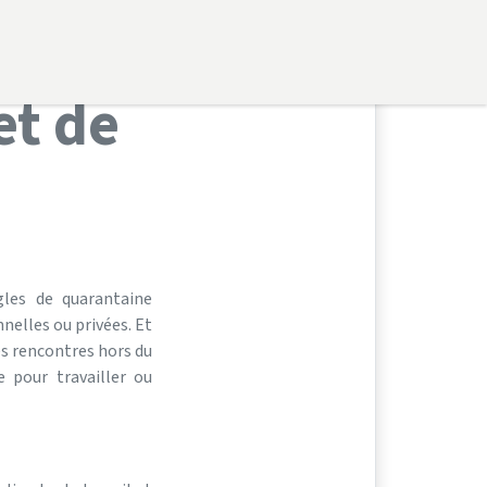
l’Etat
et de
gles de quarantaine
nelles ou privées. Et
es rencontres hors du
 pour travailler ou