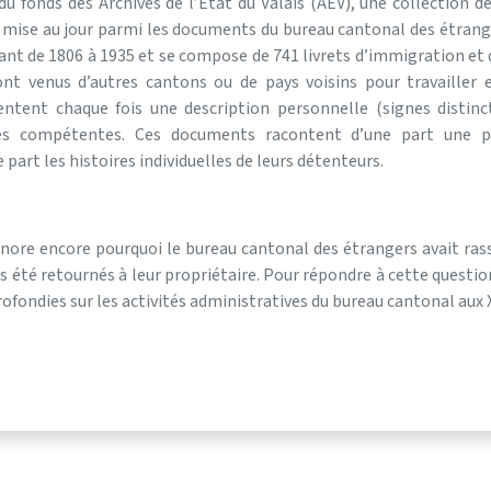
u fonds des Archives de l’Etat du Valais (AEV), une collection de 
 mise au jour parmi les documents du bureau cantonal des étrange
lant de 1806 à 1935 et se compose de 741 livrets d’immigration et
t venus d’autres cantons ou de pays voisins pour travailler en
ntent chaque fois une description personnelle (signes distinct
es compétentes. Ces documents racontent d’une part une po
 part les histoires individuelles de leurs détenteurs.
gnore encore pourquoi le bureau cantonal des étrangers avait ras
s été retournés à leur propriétaire. Pour répondre à cette question,
ofondies sur les activités administratives du bureau cantonal aux X