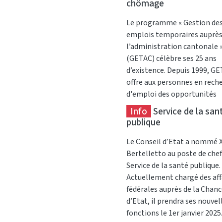
chômage
Le programme « Gestion de
emplois temporaires auprès
l’administration cantonale 
(GETAC) célèbre ses 25 ans
d’existence. Depuis 1999, G
offre aux personnes en rech
d'emploi des opportunités
d’activités temporaires au s
Info
Service de la san
services de l'administration
publique
cantonale.
Le Conseil d’Etat a nommé X
Bertelletto au poste de chef
Service de la santé publique.
Actuellement chargé des aff
fédérales auprès de la Chanc
d’Etat, il prendra ses nouvel
fonctions le 1er janvier 2025.