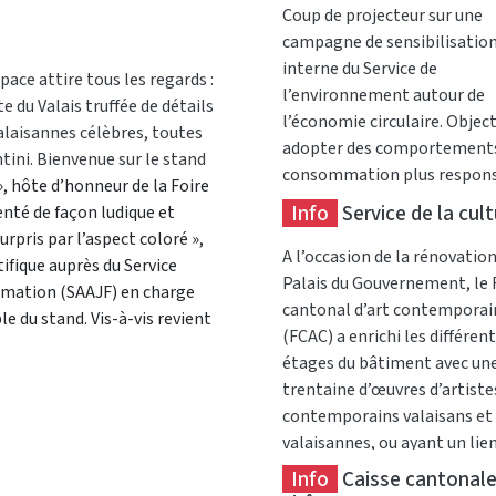
Coup de projecteur sur une
campagne de sensibilisatio
interne du Service de
space attire tous les regards :
l’environnement autour de
 du Valais truffée de détails
l’économie circulaire. Objecti
alaisannes célèbres, toutes
adopter des comportement
ntini. Bienvenue sur le stand
consommation plus respons
, hôte d’honneur de la Foire
plus durables, sans contrain
Info
Service de la cul
senté de façon ludique et
urpris par l’aspect coloré »,
A l’occasion de la rénovatio
tifique auprès du Service
Palais du Gouvernement, le
formation (SAAJF) en charge
cantonal d’art contemporai
le du stand. Vis-à-vis revient
(FCAC) a enrichi les différen
étages du bâtiment avec un
trentaine d’œuvres d’artiste
contemporains valaisans et
valaisannes, ou ayant un lien
Valais.
Info
Caisse cantonale