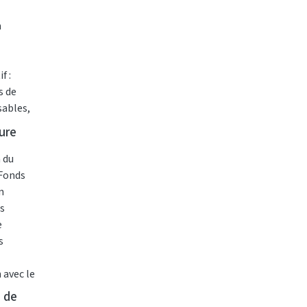
n
f :
s de
ables,
te.
ture
n du
 Fonds
n
ts
e
s
 avec le
 de