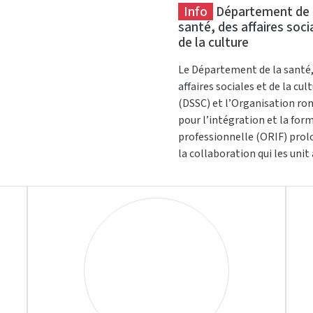
succède à Danièle Tissonnier
Info
Département de 
récemment annoncé sa démi
santé, des affaires soci
de la culture
Le Département de la santé,
affaires sociales et de la cul
(DSSC) et l’Organisation r
pour l’intégration et la for
professionnelle (ORIF) pro
la collaboration qui les unit 
travers le restaurant « Le Tr
d’Union » et décident d’éten
partenariat au sein des Ars
pour les dix prochaines anné
la création d’un atelier de
conciergerie.