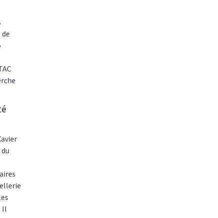
s
 de
»
ETAC
erche
ein des
té
avier
 du
aires
ellerie
les
 Il