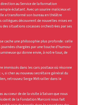
 direction au Service de la formation
xemple éclatant. Avec un sourire malicieux et
elle a transformé son bureau en théâtre
ses collègues découvrent de nouvelles mises en
u des situations cocasses orchestrées par ses
 se cache une philosophie plus profonde : celle
es journées chargées par une touche d’humour
lumineuse qui donne envie, à notre tour, de
tre immiscés dans les cars postaux où résonne
 », si cher au nouveau secrétaire général du
dien, retrouvez Serge Métrailler dans le
as au coeur de de la visite à Salvan que nous
ésident de la Fondation Marconi nous fait
n petit coin de paradis dans le sauvetage des