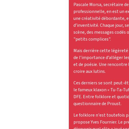
Pascale Morsa, secrétaire de
professionnelle, en est un e
une créativité débordante, 
d’inventivité. Chaque jour, 
scène, des messages codés o
"petits complices".
Mais derrière cette légèreté
de l’importance d’alléger l
et de poésie. Une rencontre 
croire aux lutins.
Ces derniers se sont peut-ê
le fameux klaxon « Tu-Ta-Tut
DFE. Entre folklore et quoti
questionnaire de Proust.
Le folklore n'est toutefois p
propose Yves Fournier. Le pr
découvrir quel rôle a joué so