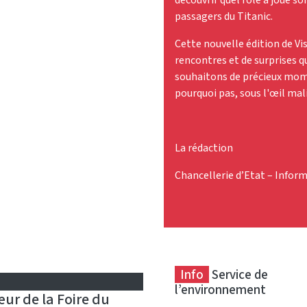
passagers du Titanic.
Cette nouvelle édition de Vi
rencontres et de surprises q
souhaitons de précieux mom
pourquoi pas, sous l'œil mali
La rédaction
Chancellerie d’Etat – Infor
Info
Service de
l’environnement
ur de la Foire du