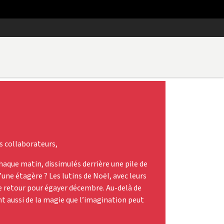
s collaborateurs,
haque matin, dissimulés derrière une pile de
’une étagère ? Les lutins de Noël, avec leurs
 de retour pour égayer décembre. Au-delà de
nt aussi de la magie que l’imagination peut