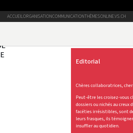
ACCUEIL
ORGANISATION
COMMUNICATION
THÈMES
ONLINE.VS.CH
Editorial
Chères collaboratrices, cher
Peut-être les croisez-vous c
dossiers ou nichés au creux d
facéties irrésistibles, sont
leurs frasques, ils témoigne
insuffler au quotidien.