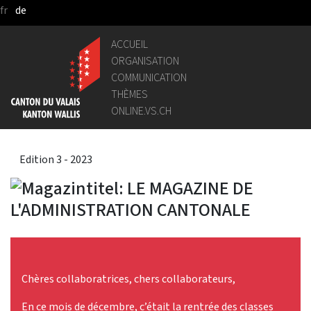
fr
de
Saut au contenu principal
ACCUEIL
ORGANISATION
COMMUNICATION
THÈMES
ONLINE.VS.CH
Edition 3 - 2023
Chères collaboratrices, chers collaborateurs,
En ce mois de décembre, c’était la rentrée des classes