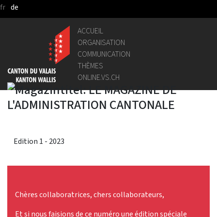
fr
de
Saut au contenu principal
ACCUEIL
ORGANISATION
COMMUNICATION
THÈMES
ONLINE.VS.CH
Edition 1 - 2023
Chères collaboratrices, chers collaborateurs,
Et si nous faisions de ce numéro une édition spéciale