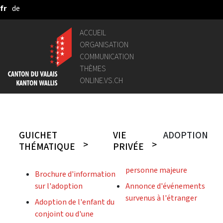
fr
de
Saut au contenu principal
ACCUEIL
ORGANISATION
COMMUNICATION
THÈMES
ONLINE.VS.CH
GUICHET
VIE
ADOPTION
THÉMATIQUE
PRIVÉE
personne majeure
Brochure d'information
sur l'adoption
Annonce d'événements
survenus à l'étranger
Adoption de l'enfant du
conjoint ou d'une