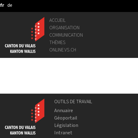
fr
de
Saut au contenu principal
ACCUEIL
ORGANISATION
COMMUNICATION
THÈMES
ONLINE.VS.CH
OUTILS DE TRAVAIL
Annuaire
Géoportail
Législation
Intranet