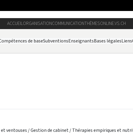
ACCUEIL
ORGANISATION
COMMUNICATION
THÈMES
ONLINE.VS.CH
Compétences de base
Subventions
Enseignants
Bases légales
Liens
et ventouses / Gestion de cabinet / Thérapies empiriques et nutr