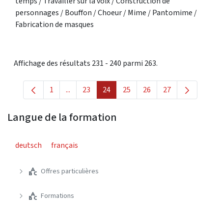
temps / Travailler sur la voix / Construction de
personnages / Bouffon / Choeur / Mime / Pantomime /
Fabrication de masques
Affichage des résultats 231 - 240 parmi 263.
1
...
23
24
25
26
27
Page
Pages intermédiaires Utilisez TAB pour navigu
Page
Page
Page
Page
Page
Langue de la formation
deutsch
français
Offres particulières
Formations