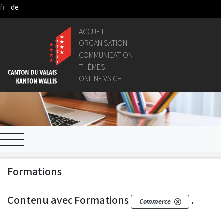
fr
de
Saut au contenu principal
ACCUEIL
ORGANISATION
COMMUNICATION
THÈMES
ONLINE.VS.CH
Formations
Contenu avec Formations
.
Commerce