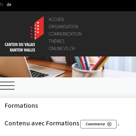
fr
de
Saut au contenu principal
ACCUEIL
ORGANISATION
COMMUNICATION
THÈMES
ONLINE.VS.CH
Formations
Contenu avec Formations
.
Commerce