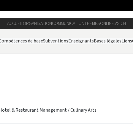
ACCUEIL
ORGANISATION
COMMUNICATION
THÈMES
ONLINE.VS.CH
Compétences de base
Subventions
Enseignants
Bases légales
Liens
Hotel & Restaurant Management / Culinary Arts