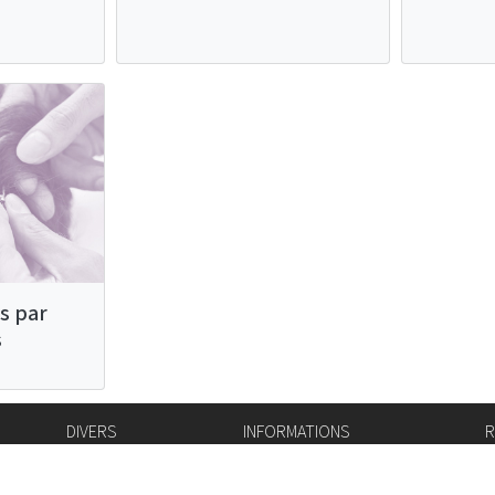
s par
s
DIVERS
INFORMATIONS
R
Bourse de l'emploi
Bulletin Officiel
I
Login IAM
vis-à-vis
f