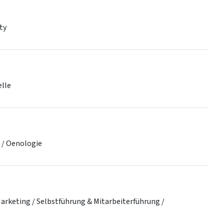
ty
elle
H / Oenologie
rketing / Selbstführung & Mitarbeiterführung /