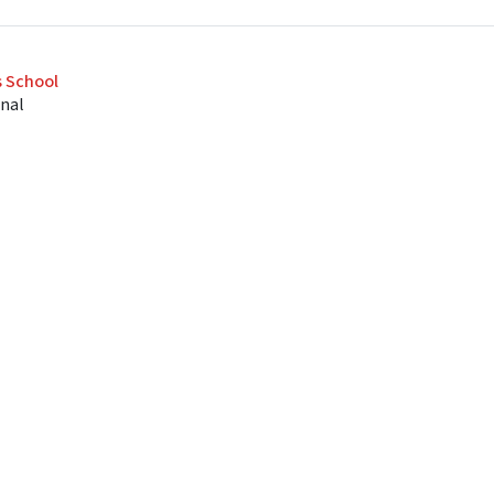
s School
onal