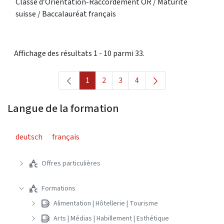
Classe d’Orientation-Raccordement OR / Maturité
suisse / Baccalauréat français
Affichage des résultats 1 - 10 parmi 33.
1
2
3
4
Page
Page
Page
Page
Langue de la formation
deutsch
français
Offres particulières
Formations
Alimentation | Hôtellerie | Tourisme
Arts | Médias | Habillement | Esthétique