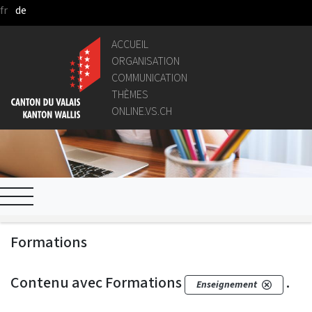
fr
de
Saut au contenu principal
ACCUEIL
ORGANISATION
COMMUNICATION
THÈMES
ONLINE.VS.CH
Formations
Contenu avec Formations
.
Enseignement