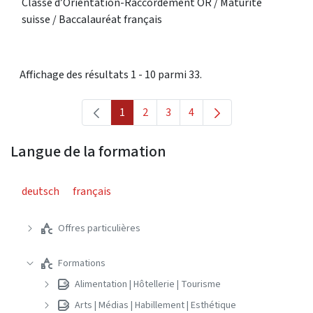
Classe d’Orientation-Raccordement OR / Maturité
suisse / Baccalauréat français
Affichage des résultats 1 - 10 parmi 33.
1
2
3
4
Page
Page
Page
Page
Langue de la formation
deutsch
français
Offres particulières
Formations
Alimentation | Hôtellerie | Tourisme
Arts | Médias | Habillement | Esthétique