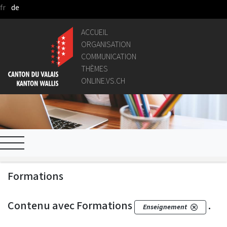
fr
de
Saut au contenu principal
ACCUEIL
ORGANISATION
COMMUNICATION
THÈMES
ONLINE.VS.CH
Formations
Contenu avec Formations
.
Enseignement