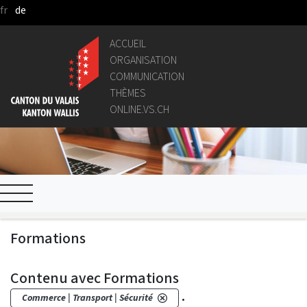
fr
de
Saut au contenu principal
ACCUEIL
ORGANISATION
COMMUNICATION
THÈMES
ONLINE.VS.CH
Formations
Contenu avec Formations
.
Commerce | Transport | Sécurité