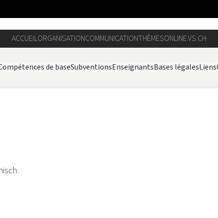
ACCUEIL
ORGANISATION
COMMUNICATION
THÈMES
ONLINE.VS.CH
Compétences de base
Subventions
Enseignants
Bases légales
Liens
nisch