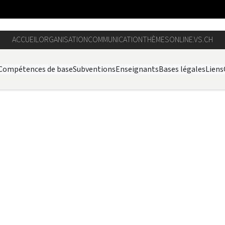
ACCUEIL
ORGANISATION
COMMUNICATION
THÈMES
ONLINE.VS.CH
Compétences de base
Subventions
Enseignants
Bases légales
Liens