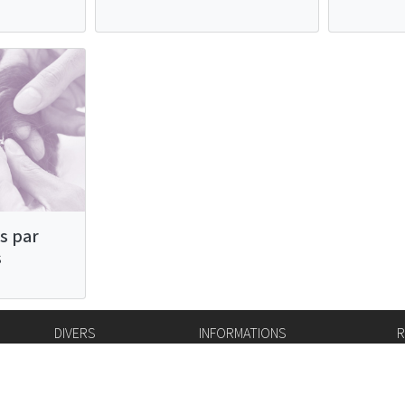
s par
s
DIVERS
INFORMATIONS
R
Bourse de l'emploi
Bulletin Officiel
I
Login IAM
vis-à-vis
f
Mentions légales
X