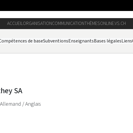
ACCUEIL
ORGANISATION
COMMUNICATION
THÈMES
ONLINE.VS.CH
Compétences de base
Subventions
Enseignants
Bases légales
Liens
they SA
 Allemand / Anglais